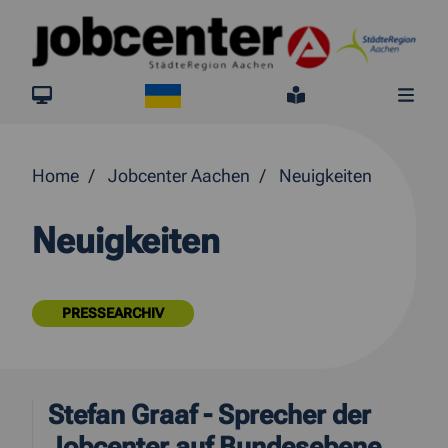
Springe direkt zum Inhalt
Ukraine
jobcenter.digital
Leichte Sprach
Me
Home
Jobcenter Aachen
Neuigkeiten
Neuigkeiten
PRESSEARCHIV
Stefan Graaf - Sprecher der
Jobcenter auf Bundesebene