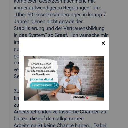
komplexen Gesetzesmaschinerie mit
immer aufwendigeren Regelungen“ um.
„Über 60 Gesetzesänderungen in knapp 7
Jahren dienen nicht gerade der
Stabilisierung und der Vertrauensbildung
in das System“ so Graaf. „Ich wünsche mir
im Sinne der Anspruchsberechtigten wie
auch der Mitarbeiter in den Jobcentern
gesetzliche Regelungen, die uns
entbürokratisierend einen Bescheid in
verständlicher Form auf maximal zwei
Seiten ermöglichen“.
Zudem gelte es die richtigen Wege zu
finden, um einerseits den Fachkräftebedarf
zu decken und andererseits auch den
Arbeitsuchenden verlässliche Chancen zu
bieten, die auf dem allgemeinen
Arbeitsmarkt keine Chance haben. „Dabei