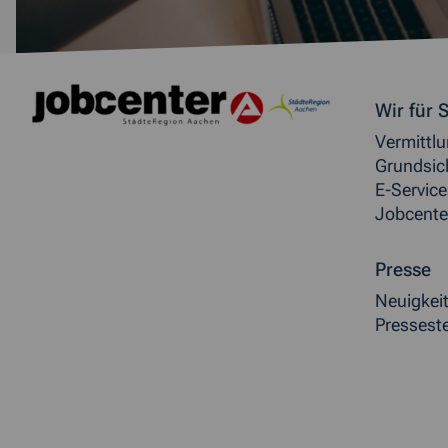
Weitere allgemeine Inf
Wir für S
Vermittl
Grundsic
E-Service
Jobcente
Presse
Neuigkei
Presseste