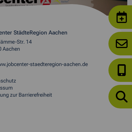
enter StädteRegion Aachen
ämme-Str. 14
0 Aachen
w.jobcenter-staedteregion-aachen.de
nschutz
essum
ung zur Barrierefreiheit