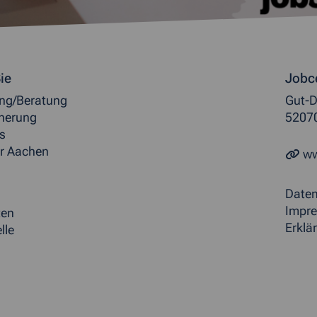
ormationen
ie
Jobc
ung/Beratung
Gut-D
herung
5207
s
r Aachen
ww
Date
Impr
ten
Erklär
lle