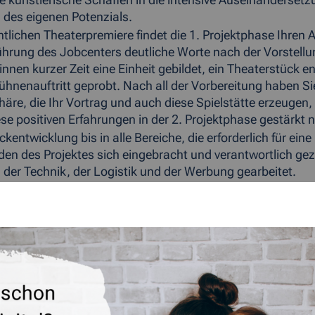
künstlerische Schaffen in die intensive Auseinandersetzu
des eigenen Potenzials.
entlichen Theaterpremiere findet die 1. Projektphase Ihre
hrung des Jobcenters deutliche Worte nach der Vorstellung
nnen kurzer Zeit eine Einheit gebildet, ein Theaterstück ent
ühnenauftritt geprobt. Nach all der Vorbereitung haben Si
äre, die Ihr Vortrag und auch diese Spielstätte erzeugen,
ese positiven Erfahrungen in der 2. Projektphase gestärkt
ckentwicklung bis in alle Bereiche, die erforderlich für ei
en des Projektes sich eingebracht und verantwortlich ge
 der Technik, der Logistik und der Werbung gearbeitet.
ben die Teilnehmenden an ihrer beruflichen Perspektive g
n Bewerbungsmanagements, Möglichkeiten des Wiedereinst
iche Aufführung bildet den Höhepunkt der ersten Projektphas
e finden nun betriebliche Praxiseinsätze sowie
rientiertes Bewerbungstraining und individuelles sozial
sen laufen zusammen über elf Monate.