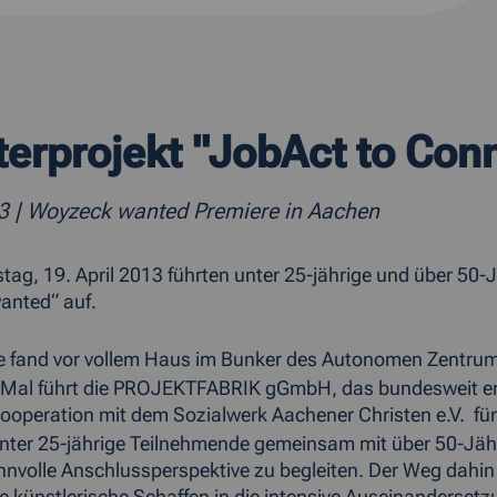
erprojekt "JobAct to Con
13
| Woyzeck wanted Premiere in Aachen
ag, 19. April 2013 führten unter 25-jährige und über 50
anted“ auf.
e fand vor vollem Haus im Bunker des Autonomen Zentrums
Mal führt die PROJEKTFABRIK gGmbH, das bundesweit erf
ooperation mit dem Sozialwerk Aachener Christen e.V. fü
, unter 25-jährige Teilnehmende gemeinsam mit über 50-Jäh
innvolle Anschlussperspektive zu begleiten. Der Weg dahin 