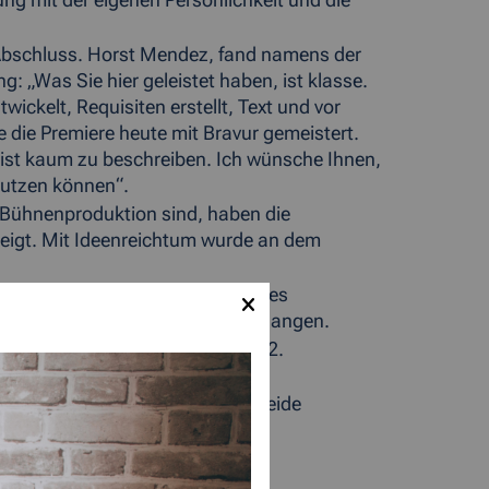
ng mit der eigenen Persönlichkeit und die
n Abschluss. Horst Mendez, fand namens der
: „Was Sie hier geleistet haben, ist klasse.
wickelt, Requisiten erstellt, Text und vor
e die Premiere heute mit Bravur gemeistert.
 ist kaum zu beschreiben. Ich wünsche Ihnen,
 nutzen können“.
ne Bühnenproduktion sind, haben die
zeigt. Mit Ideenreichtum wurde an dem
earbeitet und sind im Rahmen eines
iegs in den Arbeitsmarkt angegangen.
e und schließt diese ab. In der 2.
pädagogisches Coaching statt. Beide