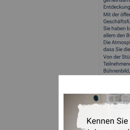
gemeinsame 
Entdeckung 
Mit der öff
Geschäftsfü
Sie haben bi
allem den B
Die Atmosph
dass Sie di
Von der Stü
Teilnehmend
Bühnenbild,
Parallel ha
begleitete
Die öffentl
Projektphas
Ressourceno
Projektpha