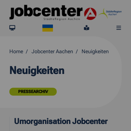
Springe direkt zum Inhalt
Ukraine
jobcenter.digital
Leichte Sprach
Me
Home
Jobcenter Aachen
Neuigkeiten
Neuigkeiten
PRESSEARCHIV
Umorganisation Jobcenter