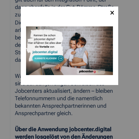
dann ebenfalls in der Gut-Dämme-Straße
zu finden ist.
Die sog. Joboffensive, die sehr
arbeitsmarktnahe Kundinnen und Kunden
betreut, ist hingegen fortan im Gebäude
der Arbeitsagentur auf der Roermonder
Str. 51 für Besucherinnen und Besucher
da.
Während sich die Teamnummern - diese
sind auf den jeweiligen Schreiben des
Jobcenters aktualisiert, ändern – bleiben
Telefonnummern und die namentlich
bekannten Ansprechpartnerinnen und
Ansprechpartner gleich.
Über die Anwendung jobcenter.digital
werden losgelöst von den Änderungen