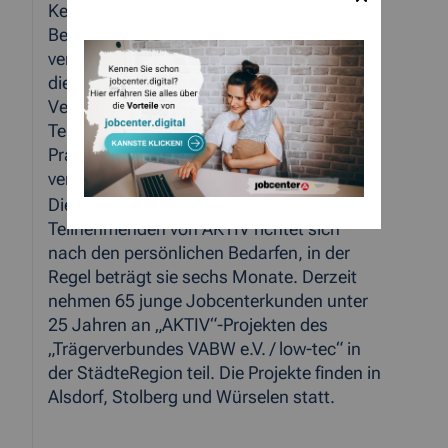
Kenntnisse insbesondere im sozialen
Bereich erweitern. „Durch die
verschiedenen Kooperationen und durch
die praxisnahe Arbeit bezwecken wir die
Vermittlung in Arbeit, so werden die
Teilnehmenden im Idealfall über ein
Praktikum in Arbeit oder Ausbildung
vermittelt“, so Graaf.
Die individuelle Förderung für die
Teilnehmenden von AKTIV richtet sich
nach den persönlichen Bedarfen, in der
Regel beträgt sie sechs Monate. Derzeit
nehmen 65 junge Jobcenterkunden unter
25 Jahren an „AKTIV“-Projekten des
„Trägerverbundes VABW e.V. / low-tec“ in
der StädteRegion teil. Die Projekte finden in
Alsdorf, Stolberg und Würselen statt.