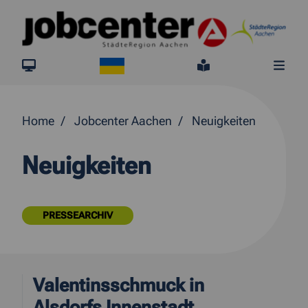
Springe direkt zum Inhalt
Ukraine
jobcenter.digital
Leichte Sprach
Me
Home
Jobcenter Aachen
Neuigkeiten
Neuigkeiten
PRESSEARCHIV
Valentinsschmuck in
Alsdorfs Innenstadt