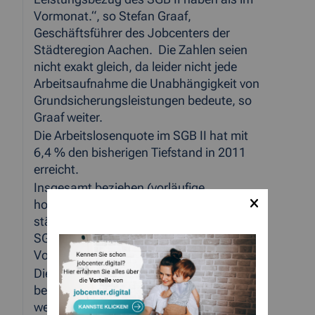
Vormonat.“, so Stefan Graaf,
Geschäftsführer des Jobcenters der
Städteregion Aachen. Die Zahlen seien
nicht exakt gleich, da leider nicht jede
Arbeitsaufnahme die Unabhängigkeit von
Grundsicherungsleistungen bedeute, so
Graaf weiter.
Die Arbeitslosenquote im SGB II hat mit
6,4 % den bisherigen Tiefstand in 2011
erreicht.
Insgesamt beziehen (vorläufige,
hochgerechnete Daten) 51.124 Menschen
städteregionsweit Leistungen nach dem
SGB II. Dies sind 632 weniger als im
Vormonat.
Die Zahl der Bedarfsgemeinschaften
beläuft sich auf 26.325, dies sind 295
weniger als im Vormonat.