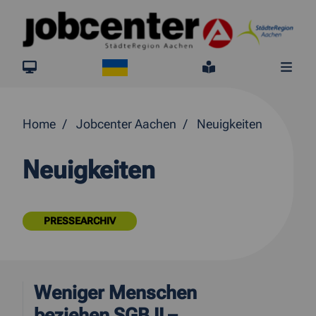
Springe direkt zum Inhalt
Ukraine
jobcenter.digital
Leichte Sprach
Me
Home
Jobcenter Aachen
Neuigkeiten
Neuigkeiten
PRESSEARCHIV
Weniger Menschen
beziehen SGB II –