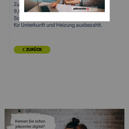
Zuletzt hat das Jobcenter monatlich rund
9,8 Mio. € an Arbeitslosengeld II (incl.
Sozialgeld) und 9,6 Mio. € an Leistungen
für Unterkunft und Heizung ausbezahlt.
ZURÜCK