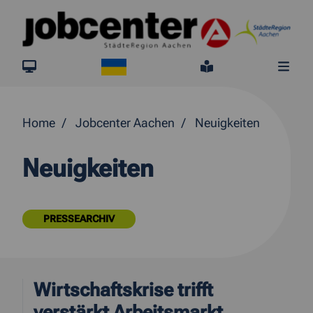
Springe direkt zum Inhalt
Ukraine
jobcenter.digital
Leichte Sprach
Me
Home
Jobcenter Aachen
Neuigkeiten
Neuigkeiten
PRESSEARCHIV
Wirtschaftskrise trifft
verstärkt Arbeitsmarkt