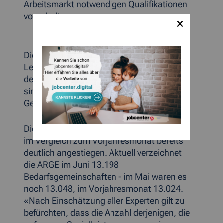
Arbeitsmarkt notwendigen Qualifikationen
vorzuhalten.
Die Anzahl der Personen im SGB II-
Leistungsbezug stieg im Juni gegenüber
dem Vormonat um 162 Personen an. Es
sind nun insgesamt 27.605 Personen auf
Geldleistungen der ARGE angewiesen.
Die Anzahl der Bedarfsgemeinschaften ist
im Vergleich zum Vorjahresmonat bereits
deutlich angestiegen. Aktuell verzeichnet
die ARGE im Juni 13.198
Bedarfsgemeinschaften - im Mai waren es
noch 13.048, im Vorjahresmonat 13.024.
«Nach Einschätzung aller Experten gilt zu
befürchten, dass die Anzahl derjenigen, die