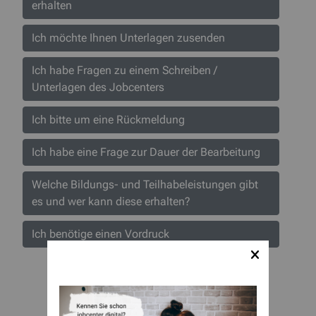
erhalten
Ich möchte Ihnen Unterlagen zusenden
Ich habe Fragen zu einem Schreiben /
Unterlagen des Jobcenters
Ich bitte um eine Rückmeldung
Ich habe eine Frage zur Dauer der Bearbeitung
Welche Bildungs- und Teilhabeleistungen gibt
es und wer kann diese erhalten?
Ich benötige einen Vordruck