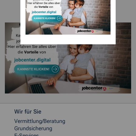
Weitere allgemeine Informationen
Wir für Sie
Vermittlung/Beratung
Grundsicherung
E-Services