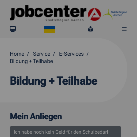
Springe direkt zum Inhalt
Ukraine
jobcenter.digital
Leichte Sprach
Me
Home
Service
E-Services
Bildung + Teilhabe
Bildung + Teilhabe
Mein Anliegen
Ich habe noch kein Geld für den Schulbedarf