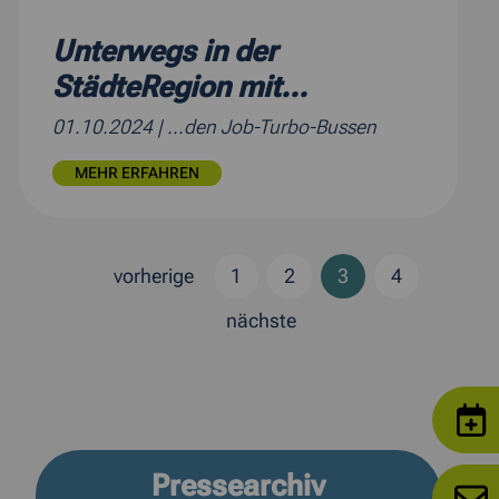
Unterwegs in der
StädteRegion mit...
01.10.2024
| ...den Job-Turbo-Bussen
MEHR ERFAHREN
vorherige
1
2
3
4
nächste
Pressearchiv