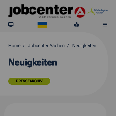
Springe direkt zum Inhalt
Ukraine
jobcenter.digital
Leichte Sprach
Me
Home
Jobcenter Aachen
Neuigkeiten
Neuigkeiten
PRESSEARCHIV