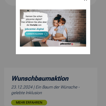
Wunschbaumaktion
23.12.2024
| Ein Baum der Wünsche -
gelebte Inklusion
MEHR ERFAHREN