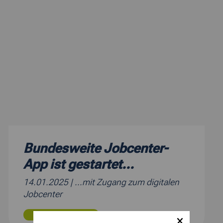
Bundesweite Jobcenter-
App ist gestartet...
14.01.2025
| ...mit Zugang zum digitalen
Jobcenter
MEHR ERFAHREN