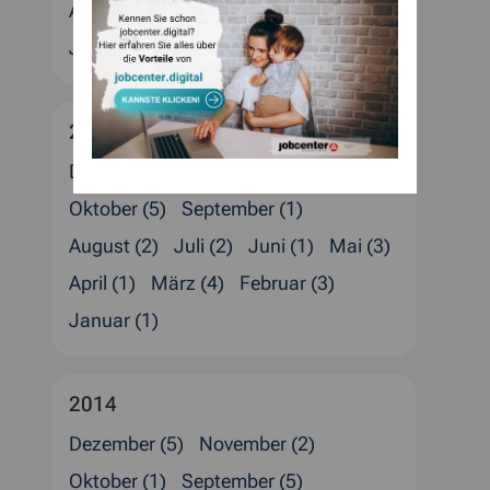
April (4)
März (2)
Februar (4)
Januar (3)
2015
Dezember (4)
November (1)
Oktober (5)
September (1)
August (2)
Juli (2)
Juni (1)
Mai (3)
April (1)
März (4)
Februar (3)
Januar (1)
2014
Dezember (5)
November (2)
Oktober (1)
September (5)