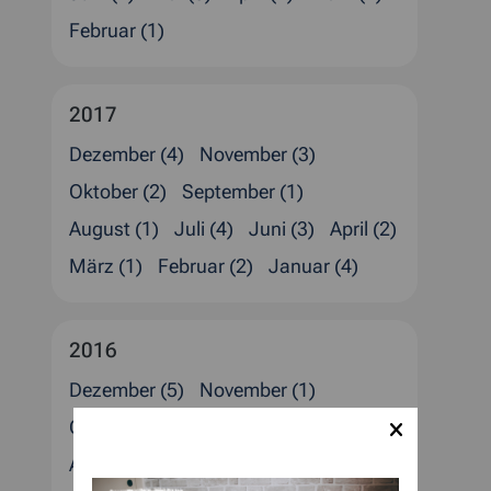
Februar (1)
2017
Dezember (4)
November (3)
Oktober (2)
September (1)
August (1)
Juli (4)
Juni (3)
April (2)
März (1)
Februar (2)
Januar (4)
2016
Dezember (5)
November (1)
Oktober (1)
September (1)
August (4)
Juli (2)
Juni (1)
Mai (1)