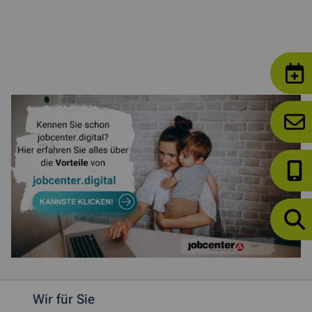
Weitere allgemeine Informationen
Wir für Sie