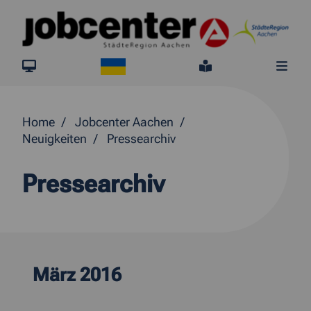
Springe direkt zum Inhalt
Ukraine
jobcenter.digital
Leichte Sprach
Me
Home
Jobcenter Aachen
Neuigkeiten
Pressearchiv
Pressearchiv
März 2016