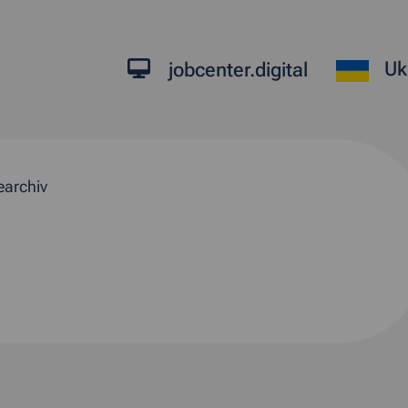
Uk
jobcenter.digital
earchiv