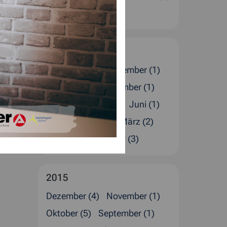
Januar (4)
2016
Dezember (5)
November (1)
Oktober (1)
September (1)
August (4)
Juli (2)
Juni (1)
Mai (1)
April (4)
März (2)
Februar (4)
Januar (3)
2015
Dezember (4)
November (1)
Oktober (5)
September (1)