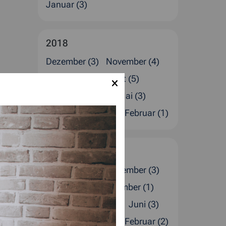
Januar (3)
2018
Dezember (3)
November (4)
Oktober (2)
August (5)
Juli (1)
Juni (2)
Mai (3)
April (1)
März (2)
Februar (1)
2017
Dezember (4)
November (3)
Oktober (2)
September (1)
August (1)
Juli (4)
Juni (3)
April (2)
März (1)
Februar (2)