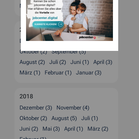
März (6)
Februar (4)
Januar (2)
2019
Dezember (6)
November (1)
Oktober (2)
September (5)
August (2)
Juli (2)
Juni (1)
April (3)
März (1)
Februar (1)
Januar (3)
2018
Dezember (3)
November (4)
Oktober (2)
August (5)
Juli (1)
Juni (2)
Mai (3)
April (1)
März (2)