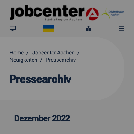
Springe direkt zum Inhalt
Ukraine
jobcenter.digital
Leichte Sprach
Me
Home
Jobcenter Aachen
Neuigkeiten
Pressearchiv
Pressearchiv
Dezember 2022