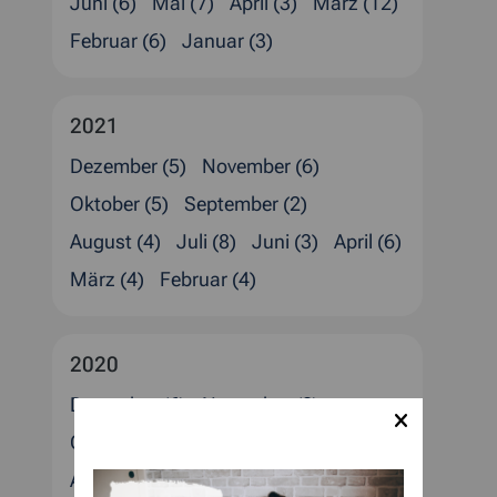
Juni (6)
Mai (7)
April (3)
März (12)
Februar (6)
Januar (3)
2021
Dezember (5)
November (6)
Oktober (5)
September (2)
August (4)
Juli (8)
Juni (3)
April (6)
März (4)
Februar (4)
2020
Dezember (6)
November (2)
Oktober (3)
September (2)
August (4)
Juli (1)
Juni (1)
April (6)