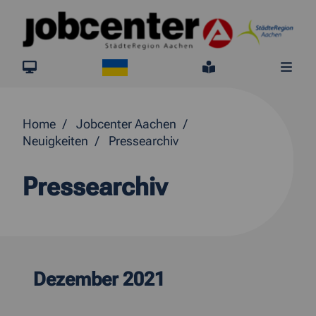
Springe direkt zum Inhalt
Ukraine
jobcenter.digital
Leichte Sprach
Me
Home
Jobcenter Aachen
Neuigkeiten
Pressearchiv
Pressearchiv
Dezember 2021