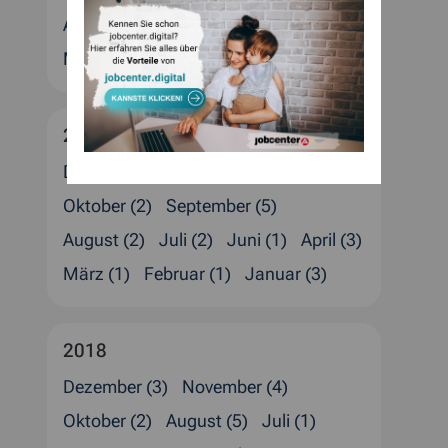
August (4)
Juli (1)
Juni (1)
April (6)
März (6)
Februar (4)
Januar (2)
2019
Dezember (6)
November (1)
Oktober (2)
September (5)
August (2)
Juli (2)
Juni (1)
April (3)
März (1)
Februar (1)
Januar (3)
2018
Dezember (3)
November (4)
Oktober (2)
August (5)
Juli (1)