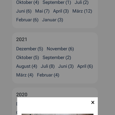
Oktober (4)
September (1)
Juli (2)
Juni (6)
Mai (7)
April (3)
März (12)
Februar (6)
Januar (3)
2021
Dezember (5)
November (6)
Oktober (5)
September (2)
August (4)
Juli (8)
Juni (3)
April (6)
März (4)
Februar (4)
2020
Dezember (6)
November (2)
Oktober (3)
September (2)