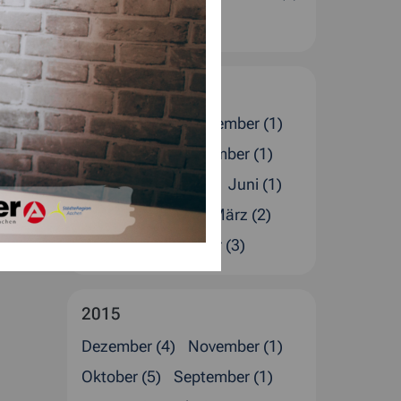
Januar (4)
2016
Dezember (5)
November (1)
Oktober (1)
September (1)
August (4)
Juli (2)
Juni (1)
Mai (1)
April (4)
März (2)
Februar (4)
Januar (3)
2015
Dezember (4)
November (1)
Oktober (5)
September (1)