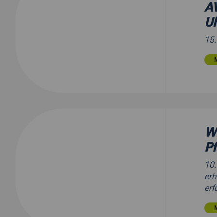
AV
U
15
Wi
P
10
erh
erf