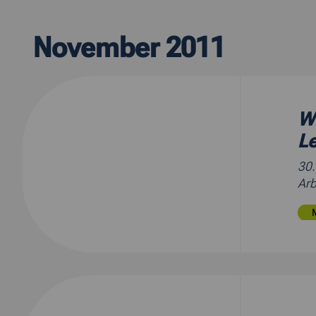
November 2011
We
L
30
Arb