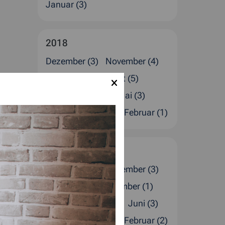
Januar (3)
2018
Dezember (3)
November (4)
Oktober (2)
August (5)
Juli (1)
Juni (2)
Mai (3)
April (1)
März (2)
Februar (1)
2017
Dezember (4)
November (3)
Oktober (2)
September (1)
August (1)
Juli (4)
Juni (3)
April (2)
März (1)
Februar (2)