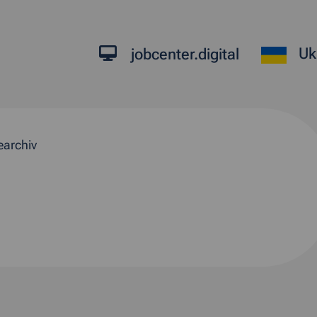
Uk
jobcenter.digital
earchiv