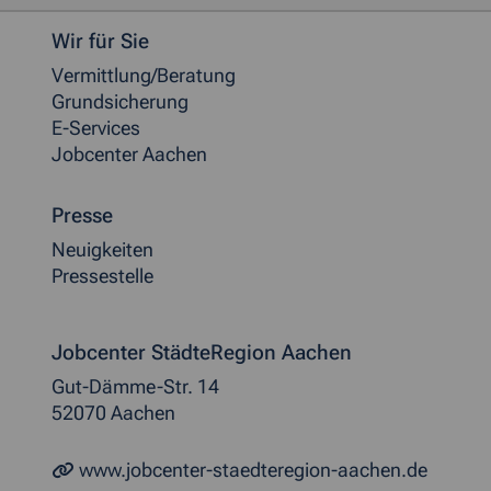
Weitere allgemeine Informationen
Wir für Sie
Vermittlung/Beratung
Grundsicherung
E-Services
Jobcenter Aachen
Presse
Neuigkeiten
Pressestelle
Jobcenter StädteRegion Aachen
Gut-Dämme-Str. 14
52070 Aachen
www.jobcenter-staedteregion-aachen.de