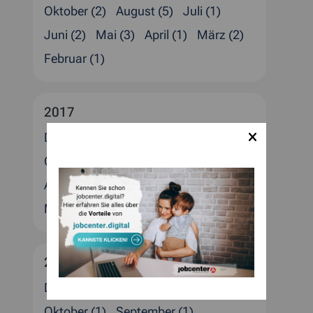
Oktober (2)
August (5)
Juli (1)
Juni (2)
Mai (3)
April (1)
März (2)
Februar (1)
2017
Dezember (4)
November (3)
Oktober (2)
September (1)
August (1)
Juli (4)
Juni (3)
April (2)
März (1)
Februar (2)
Januar (4)
2016
Dezember (5)
November (1)
Oktober (1)
September (1)