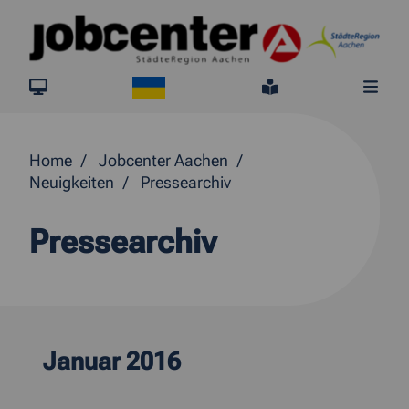
Springe direkt zum Inhalt
Ukraine
jobcenter.digital
Leichte Sprach
Me
Home
Jobcenter Aachen
Neuigkeiten
Pressearchiv
Pressearchiv
Januar 2016