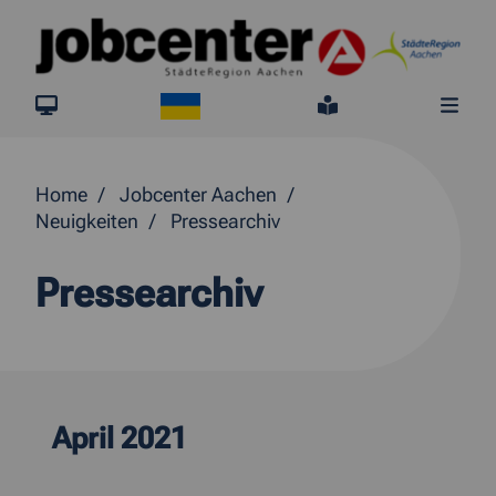
Springe direkt zum Inhalt
Ukraine
jobcenter.digital
Leichte Sprach
Me
Home
Jobcenter Aachen
Neuigkeiten
Pressearchiv
Pressearchiv
April 2021