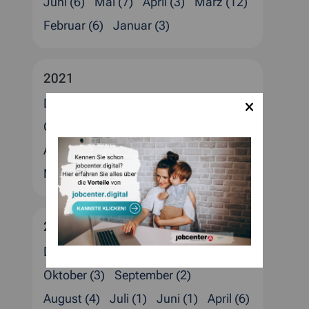
Juni (6)
Mai (7)
April (3)
März (12)
Februar (6)
Januar (3)
2021
Dezember (5)
November (6)
Oktober (5)
September (2)
August (4)
Juli (8)
Juni (3)
April (6)
März (4)
Februar (4)
2020
Dezember (6)
November (2)
Oktober (3)
September (2)
August (4)
Juli (1)
Juni (1)
April (6)