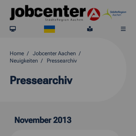
Springe direkt zum Inhalt
Ukraine
jobcenter.digital
Leichte Sprach
Me
Home
Jobcenter Aachen
Neuigkeiten
Pressearchiv
Pressearchiv
November 2013