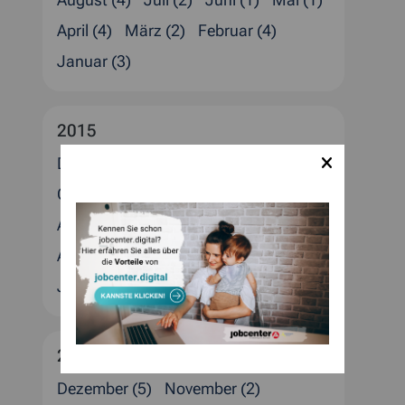
August (4)
Juli (2)
Juni (1)
Mai (1)
April (4)
März (2)
Februar (4)
Januar (3)
2015
Dezember (4)
November (1)
Oktober (5)
September (1)
August (2)
Juli (2)
Juni (1)
Mai (3)
April (1)
März (4)
Februar (3)
Januar (1)
2014
Dezember (5)
November (2)