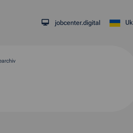
Uk
jobcenter.digital
earchiv