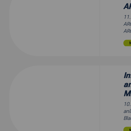
A
11
ARG
ARG
In
an
Mi
10
anl
Bla