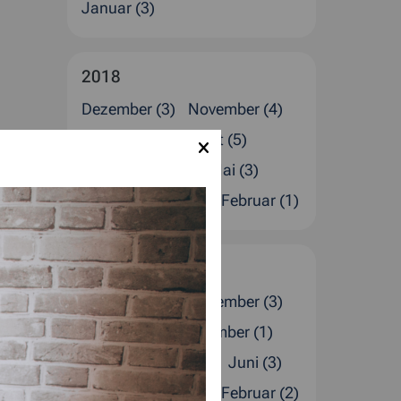
Januar (3)
2018
Dezember (3)
November (4)
Oktober (2)
August (5)
Juli (1)
Juni (2)
Mai (3)
April (1)
März (2)
Februar (1)
2017
Dezember (4)
November (3)
Oktober (2)
September (1)
August (1)
Juli (4)
Juni (3)
April (2)
März (1)
Februar (2)