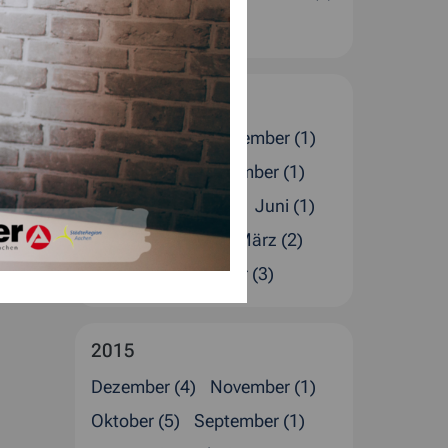
Januar (4)
2016
Dezember (5)
November (1)
Oktober (1)
September (1)
August (4)
Juli (2)
Juni (1)
Mai (1)
April (4)
März (2)
Februar (4)
Januar (3)
2015
Dezember (4)
November (1)
Oktober (5)
September (1)