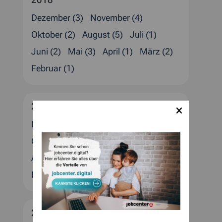
Dezember (3)
November (4)
Oktober (2)
August (5)
Juli (1)
Juni (2)
Mai (3)
April (1)
März (2)
Februar (1)
2017
Dezember (4)
November (3)
Oktober (2)
September (1)
August (1)
Juli (4)
Juni (3)
April (2)
März (1)
Februar (2)
Januar (4)
2016