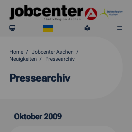
Springe direkt zum Inhalt
Ukraine
jobcenter.digital
Leichte Sprach
Me
Home
Jobcenter Aachen
Neuigkeiten
Pressearchiv
Pressearchiv
Oktober 2009