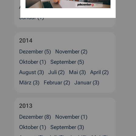
April (1)
März (4)
Februar (3)
Januar (1)
2014
Dezember (5)
November (2)
Oktober (1)
September (5)
August (3)
Juli (2)
Mai (3)
April (2)
März (3)
Februar (2)
Januar (3)
2013
Dezember (8)
November (1)
Oktober (1)
September (3)