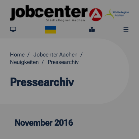
Springe direkt zum Inhalt
Ukraine
jobcenter.digital
Leichte Sprach
Me
Home
Jobcenter Aachen
Neuigkeiten
Pressearchiv
Pressearchiv
November 2016