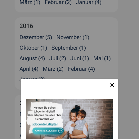
März (1)
Februar (2)
Januar (4)
2016
Dezember (5)
November (1)
Oktober (1)
September (1)
August (4)
Juli (2)
Juni (1)
Mai (1)
April (4)
März (2)
Februar (4)
Januar (3)
2015
Dezember (4)
November (1)
Oktober (5)
September (1)
August (2)
Juli (2)
Juni (1)
Mai (3)