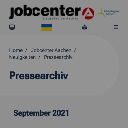
Springe direkt zum Inhalt
Ukraine
jobcenter.digital
Leichte Sprach
Me
Home
Jobcenter Aachen
Neuigkeiten
Pressearchiv
Pressearchiv
September 2021