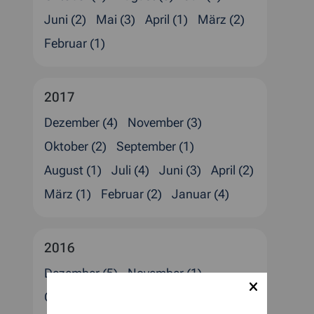
Juni (2)
Mai (3)
April (1)
März (2)
Februar (1)
2017
Dezember (4)
November (3)
Oktober (2)
September (1)
August (1)
Juli (4)
Juni (3)
April (2)
März (1)
Februar (2)
Januar (4)
2016
Dezember (5)
November (1)
Oktober (1)
September (1)