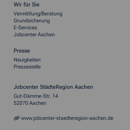
Weitere allgemeine Informationen
Wir für Sie
Vermittlung/Beratung
Grundsicherung
E-Services
Jobcenter Aachen
Presse
Neuigkeiten
Pressestelle
Jobcenter StädteRegion Aachen
Gut-Dämme-Str. 14
52070 Aachen
www.jobcenter-staedteregion-aachen.de