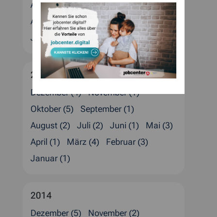
August (4)
Juli (2)
Juni (1)
Mai (1)
April (4)
März (2)
Februar (4)
Januar (3)
2015
Dezember (4)
November (1)
Oktober (5)
September (1)
August (2)
Juli (2)
Juni (1)
Mai (3)
April (1)
März (4)
Februar (3)
Januar (1)
2014
Dezember (5)
November (2)