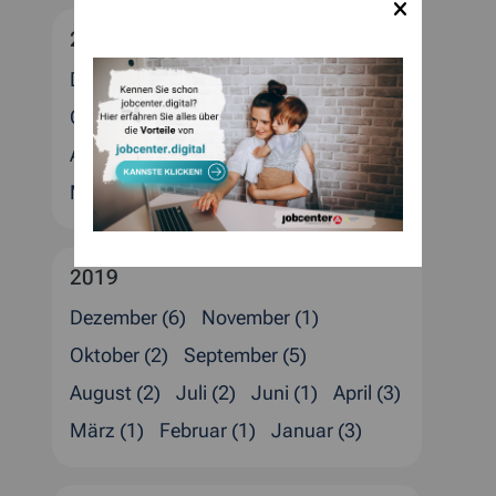
2020
Dezember (6)
November (2)
Oktober (3)
September (2)
August (4)
Juli (1)
Juni (1)
April (6)
März (6)
Februar (4)
Januar (2)
2019
Dezember (6)
November (1)
Oktober (2)
September (5)
August (2)
Juli (2)
Juni (1)
April (3)
März (1)
Februar (1)
Januar (3)