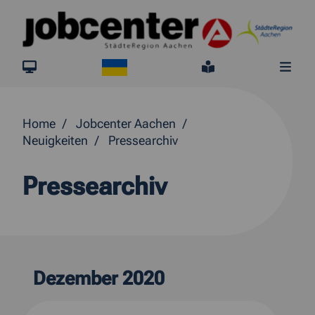
Springe direkt zum Inhalt
Ukraine
jobcenter.digital
Leichte Sprach
Me
Home
Jobcenter Aachen
Neuigkeiten
Pressearchiv
Pressearchiv
Dezember 2020