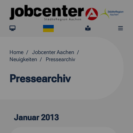
Springe direkt zum Inhalt
Ukraine
jobcenter.digital
Leichte Sprach
Me
Home
Jobcenter Aachen
Neuigkeiten
Pressearchiv
Pressearchiv
Januar 2013