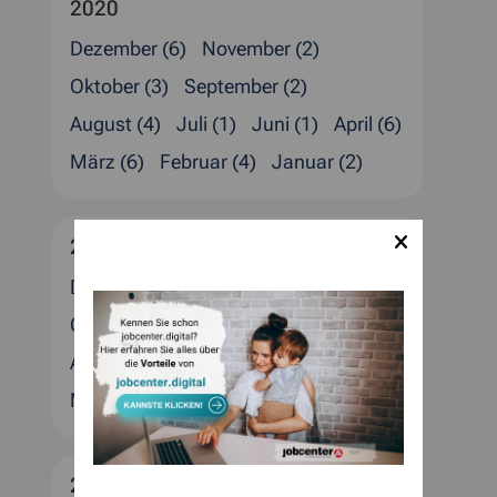
2020
Dezember (6)
November (2)
Oktober (3)
September (2)
August (4)
Juli (1)
Juni (1)
April (6)
März (6)
Februar (4)
Januar (2)
2019
Dezember (6)
November (1)
Oktober (2)
September (5)
August (2)
Juli (2)
Juni (1)
April (3)
März (1)
Februar (1)
Januar (3)
2018