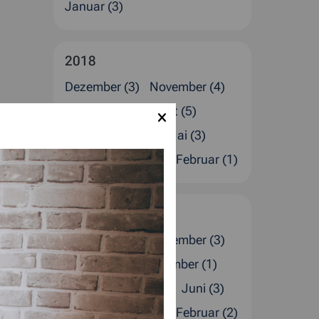
Januar (3)
2018
Dezember (3)
November (4)
Oktober (2)
August (5)
Juli (1)
Juni (2)
Mai (3)
April (1)
März (2)
Februar (1)
2017
Dezember (4)
November (3)
Oktober (2)
September (1)
August (1)
Juli (4)
Juni (3)
April (2)
März (1)
Februar (2)