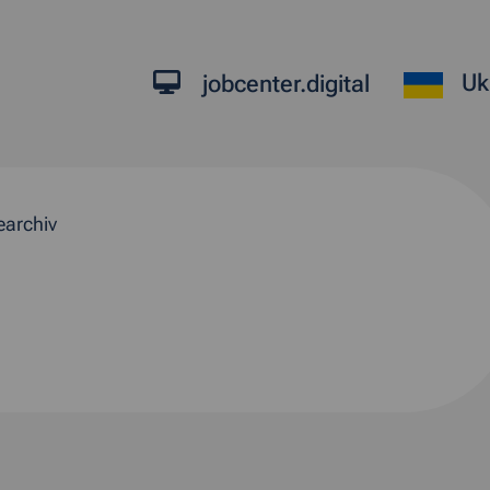
Uk
jobcenter.digital
earchiv