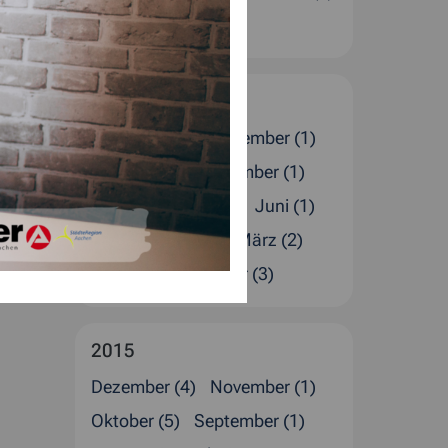
Januar (4)
2016
Dezember (5)
November (1)
Oktober (1)
September (1)
August (4)
Juli (2)
Juni (1)
Mai (1)
April (4)
März (2)
Februar (4)
Januar (3)
2015
Dezember (4)
November (1)
Oktober (5)
September (1)