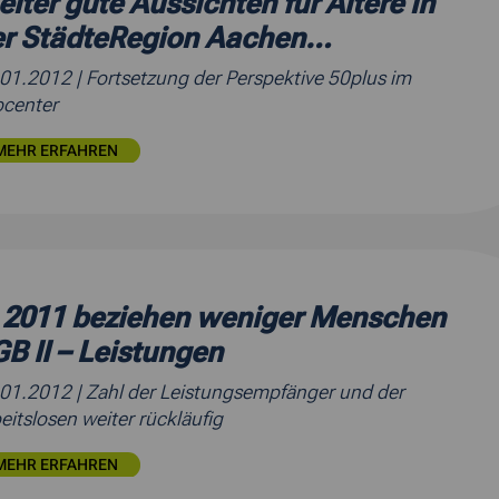
iter gute Aussichten für Ältere in
er StädteRegion Aachen…
.01.2012
| Fortsetzung der Perspektive 50plus im
center
MEHR ERFAHREN
 2011 beziehen weniger Menschen
B II – Leistungen
.01.2012
| Zahl der Leistungsempfänger und der
eitslosen weiter rückläufig
MEHR ERFAHREN