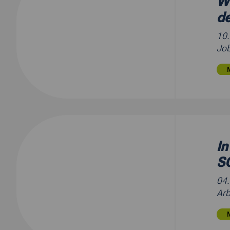
We
d
10
Job
In
SG
04
Arb