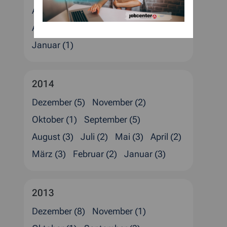
August (2)
Juli (2)
Juni (1)
Mai (3)
April (1)
März (4)
Februar (3)
Januar (1)
2014
Dezember (5)
November (2)
Oktober (1)
September (5)
August (3)
Juli (2)
Mai (3)
April (2)
März (3)
Februar (2)
Januar (3)
2013
Dezember (8)
November (1)