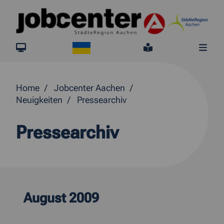
Springe direkt zum Inhalt
Ukraine
jobcenter.digital
Leichte Sprach
Me
Home
Jobcenter Aachen
Neuigkeiten
Pressearchiv
Pressearchiv
August 2009