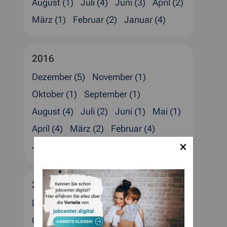
August (1)
Juli (4)
Juni (3)
April (2)
März (1)
Februar (2)
Januar (4)
2016
Dezember (5)
November (1)
Oktober (1)
September (1)
August (4)
Juli (2)
Juni (1)
Mai (1)
April (4)
März (2)
Februar (4)
Januar (3)
2015
Dezember (4)
November (1)
Oktober (5)
September (1)