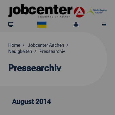
Springe direkt zum Inhalt
Ukraine
jobcenter.digital
Leichte Sprach
Me
Home
Jobcenter Aachen
Neuigkeiten
Pressearchiv
Pressearchiv
August 2014