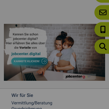
Weitere allgemeine Informationen
Wir für Sie
Vermittlung/Beratung
Grundsicherung