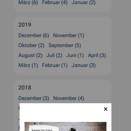
März (6)
Februar (4)
Januar (2)
2019
Dezember (6)
November (1)
Oktober (2)
September (5)
August (2)
Juli (2)
Juni (1)
April (3)
März (1)
Februar (1)
Januar (3)
2018
Dezember (3)
November (4)
Oktober (2)
August (5)
Juli (1)
Juni (2)
Mai (3)
April (1)
März (2)
Februar (1)