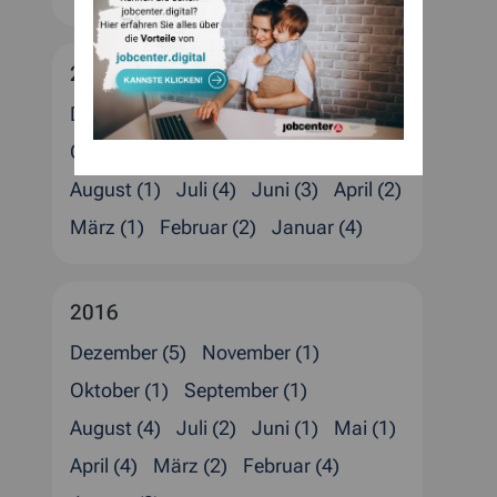
2017
Dezember (4)
November (3)
Oktober (2)
September (1)
August (1)
Juli (4)
Juni (3)
April (2)
März (1)
Februar (2)
Januar (4)
2016
Dezember (5)
November (1)
Oktober (1)
September (1)
August (4)
Juli (2)
Juni (1)
Mai (1)
April (4)
März (2)
Februar (4)