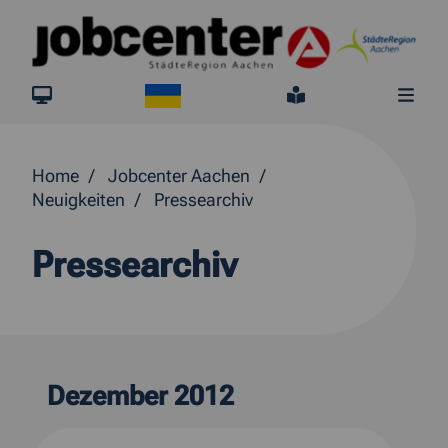
Springe direkt zum Inhalt
Ukraine
jobcenter.digital
Leichte Sprach
Me
Home
Jobcenter Aachen
Neuigkeiten
Pressearchiv
Pressearchiv
Dezember 2012