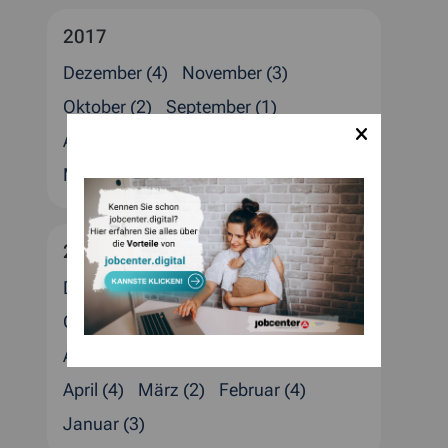
2017
Dezember (4)
November (3)
Oktober (2)
September (1)
August (1)
Juli (4)
Juni (3)
April (2)
März (1)
Februar (2)
Januar (4)
2016
Dezember (5)
November (1)
Oktober (1)
September (1)
August (4)
Juli (2)
Juni (1)
Mai (1)
April (4)
März (2)
Februar (4)
Januar (3)