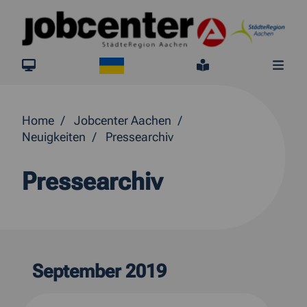
Springe direkt zum Inhalt
Ukraine
jobcenter.digital
Leichte Sprach
Me
Home
Jobcenter Aachen
Neuigkeiten
Pressearchiv
Pressearchiv
September 2019