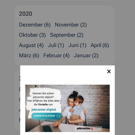
2020
Dezember (6)
November (2)
Oktober (3)
September (2)
August (4)
Juli (1)
Juni (1)
April (6)
März (6)
Februar (4)
Januar (2)
2019
Dezember (6)
November (1)
Oktober (2)
September (5)
August (2)
Juli (2)
Juni (1)
April (3)
März (1)
Februar (1)
Januar (3)