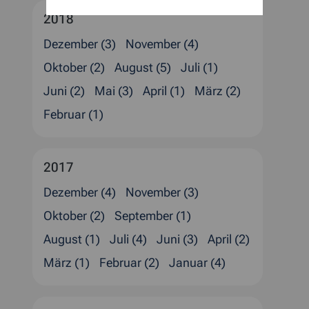
2018
Dezember (3)
November (4)
Oktober (2)
August (5)
Juli (1)
Juni (2)
Mai (3)
April (1)
März (2)
Februar (1)
2017
Dezember (4)
November (3)
Oktober (2)
September (1)
August (1)
Juli (4)
Juni (3)
April (2)
März (1)
Februar (2)
Januar (4)