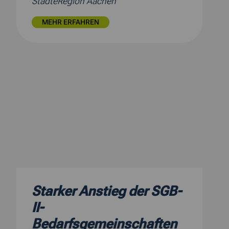
StädteRegion Aachen
MEHR ERFAHREN
Starker Anstieg der SGB-
II-
Bedarfsgemeinschaften