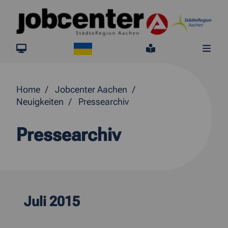
Springe direkt zum Inhalt
Ukraine
jobcenter.digital
Leichte Sprach
Me
Home
Jobcenter Aachen
Neuigkeiten
Pressearchiv
Pressearchiv
Juli 2015