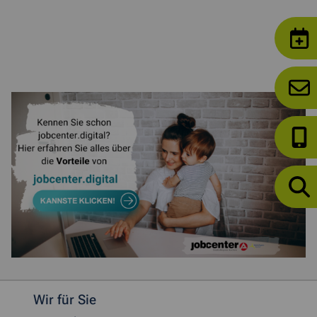
Weitere allgemeine Informationen
Wir für Sie