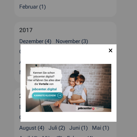
Februar (1)
2017
Dezember (4)
November (3)
Oktober (2)
September (1)
August (1)
Juli (4)
Juni (3)
April (2)
März (1)
Februar (2)
Januar (4)
2016
Dezember (5)
November (1)
Oktober (1)
September (1)
August (4)
Juli (2)
Juni (1)
Mai (1)