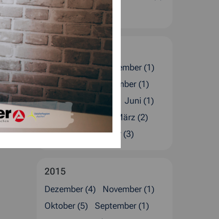
Januar (4)
2016
Dezember (5)
November (1)
Oktober (1)
September (1)
August (4)
Juli (2)
Juni (1)
Mai (1)
April (4)
März (2)
Februar (4)
Januar (3)
2015
Dezember (4)
November (1)
Oktober (5)
September (1)