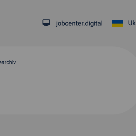
Uk
jobcenter.digital
earchiv