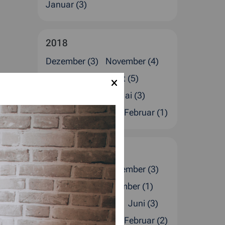
Januar (3)
2018
Dezember (3)
November (4)
Oktober (2)
August (5)
Juli (1)
Juni (2)
Mai (3)
April (1)
März (2)
Februar (1)
2017
Dezember (4)
November (3)
Oktober (2)
September (1)
August (1)
Juli (4)
Juni (3)
April (2)
März (1)
Februar (2)