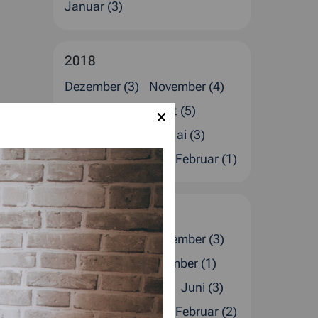
Januar (3)
2018
Dezember (3)
November (4)
Oktober (2)
August (5)
Juli (1)
Juni (2)
Mai (3)
April (1)
März (2)
Februar (1)
2017
Dezember (4)
November (3)
Oktober (2)
September (1)
August (1)
Juli (4)
Juni (3)
April (2)
März (1)
Februar (2)