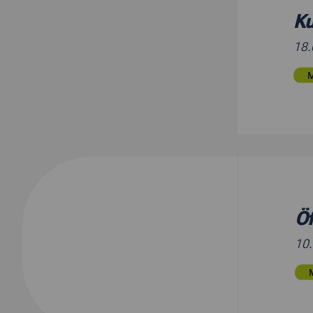
K
18
Öf
10