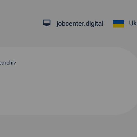
Uk
jobcenter.digital
earchiv