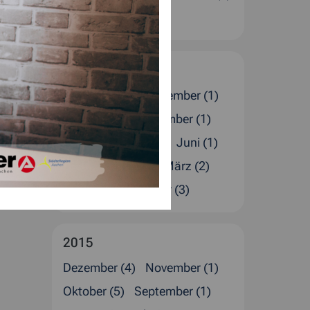
Januar (4)
2016
Dezember (5)
November (1)
Oktober (1)
September (1)
August (4)
Juli (2)
Juni (1)
Mai (1)
April (4)
März (2)
Februar (4)
Januar (3)
2015
Dezember (4)
November (1)
Oktober (5)
September (1)