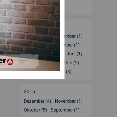
Januar (4)
2016
Dezember (5)
November (1)
Oktober (1)
September (1)
August (4)
Juli (2)
Juni (1)
Mai (1)
April (4)
März (2)
Februar (4)
Januar (3)
2015
Dezember (4)
November (1)
Oktober (5)
September (1)