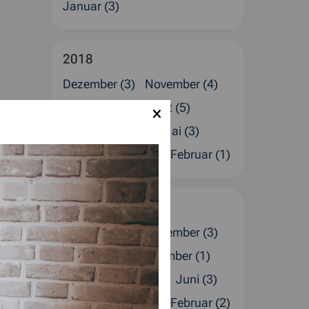
Januar (3)
2018
Dezember (3)
November (4)
Oktober (2)
August (5)
Juli (1)
Juni (2)
Mai (3)
April (1)
März (2)
Februar (1)
2017
Dezember (4)
November (3)
Oktober (2)
September (1)
August (1)
Juli (4)
Juni (3)
April (2)
März (1)
Februar (2)