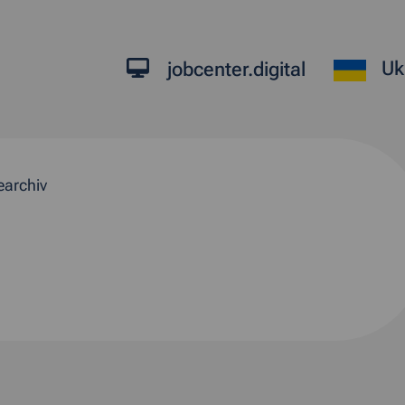
Uk
jobcenter.digital
earchiv