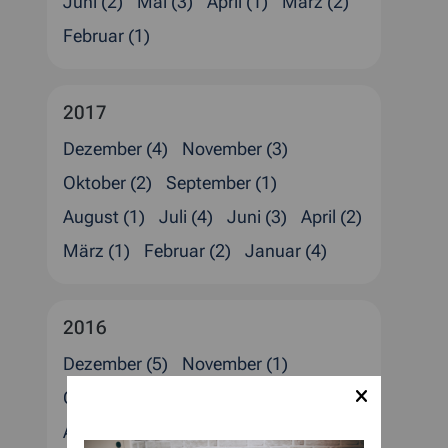
Juni (2)
Mai (3)
April (1)
März (2)
Februar (1)
2017
Dezember (4)
November (3)
Oktober (2)
September (1)
August (1)
Juli (4)
Juni (3)
April (2)
März (1)
Februar (2)
Januar (4)
2016
Dezember (5)
November (1)
Oktober (1)
September (1)
August (4)
Juli (2)
Juni (1)
Mai (1)