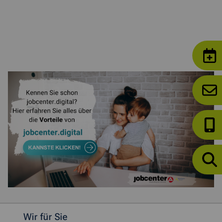
Weitere allgemeine Informationen
Wir für Sie