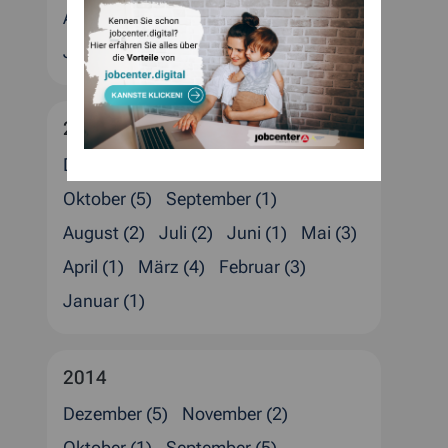
April (4)
März (2)
Februar (4)
Januar (3)
2015
Dezember (4)
November (1)
Oktober (5)
September (1)
August (2)
Juli (2)
Juni (1)
Mai (3)
April (1)
März (4)
Februar (3)
Januar (1)
2014
Dezember (5)
November (2)