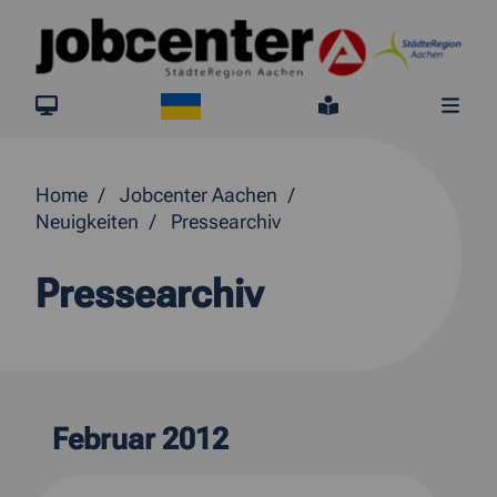
Springe direkt zum Inhalt
Ukraine
jobcenter.digital
Leichte Sprach
Me
Home
Jobcenter Aachen
Neuigkeiten
Pressearchiv
Pressearchiv
Februar 2012