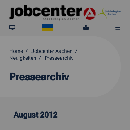
Springe direkt zum Inhalt
Ukraine
jobcenter.digital
Leichte Sprach
Me
Home
Jobcenter Aachen
Neuigkeiten
Pressearchiv
Pressearchiv
August 2012