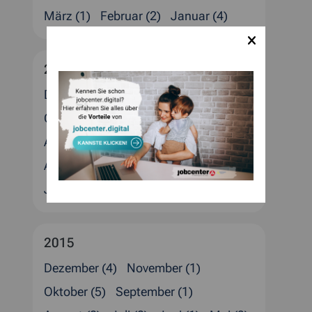
März (1)
Februar (2)
Januar (4)
2016
Dezember (5)
November (1)
Oktober (1)
September (1)
August (4)
Juli (2)
Juni (1)
Mai (1)
April (4)
März (2)
Februar (4)
Januar (3)
2015
Dezember (4)
November (1)
Oktober (5)
September (1)